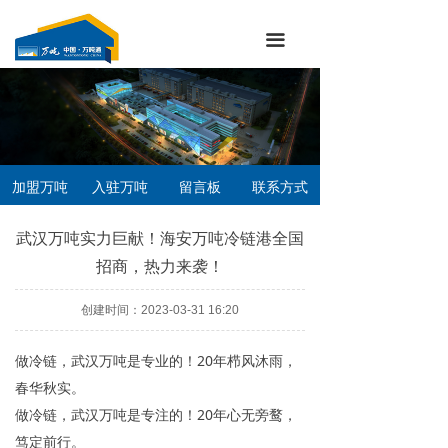
끀
加盟万吨
入驻万吨
留言板
联系方式
武汉万吨实力巨献！海安万吨冷链港全国
招商，热力来袭！
创建时间：
2023-03-31
16:20
做冷链，武汉万吨是专业的！20年栉风沐雨，
春华秋实。
做冷链，武汉万吨是专注的！20年心无旁鹜，
笃定前行。