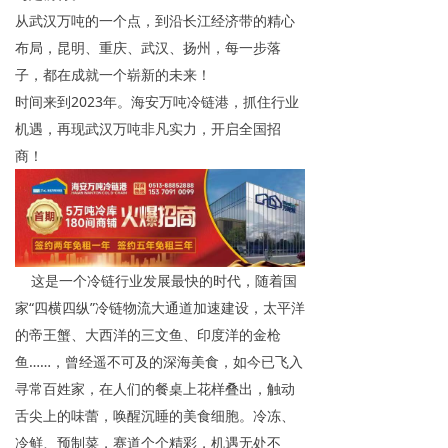
从武汉万吨的一个点，到沿长江经济带的精心
布局，昆明、重庆、武汉、扬州，每一步落
子，都在成就一个崭新的未来！
时间来到2023年。海安万吨冷链港，抓住行业
机遇，再现武汉万吨非凡实力，开启全国招
商！
这是一个冷链行业发展最快的时代，随着国
家“四横四纵”冷链物流大通道加速建设，太平洋
的帝王蟹、大西洋的三文鱼、印度洋的金枪
鱼……，曾经遥不可及的深海美食，如今已飞入
寻常百姓家，在人们的餐桌上花样叠出，触动
舌尖上的味蕾，唤醒沉睡的美食细胞。冷冻、
冷鲜、预制菜，赛道个个精彩，机遇无处不