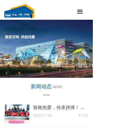
끀
新闻动态
NEWS
——
致敬热爱，传承拼搏！ 武汉肉联的70年足球往事
2025-11-24
553
넶