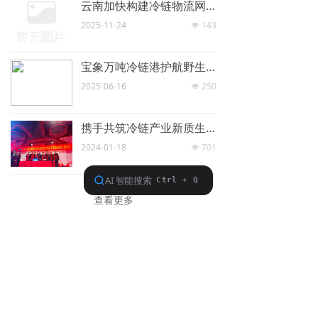
云南加快构建冷链物流网络——云品锁鲜跨山海达四方
2025-11-24
143
넶
宝象万吨冷链港护航野生菌销往全球
2025-06-16
250
넶
携手共筑冷链产业新质生产力|CityDO与武汉万吨的合作再升级！
2024-01-18
701
넶
查看更多
查看更多>>
넡